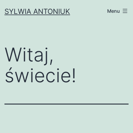
Przejdź
SYLWIA ANTONIUK
Menu
do
treści
Witaj,
świecie!